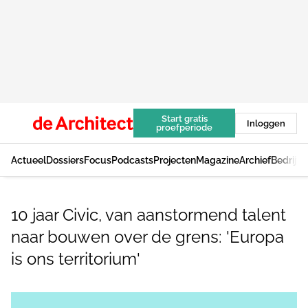
Start gratis
Inloggen
proefperiode
Actueel
Dossiers
Focus
Podcasts
Projecten
Magazine
Archief
Bedrijv
10 jaar Civic, van aanstormend talent
naar bouwen over de grens: 'Europa
is ons territorium'