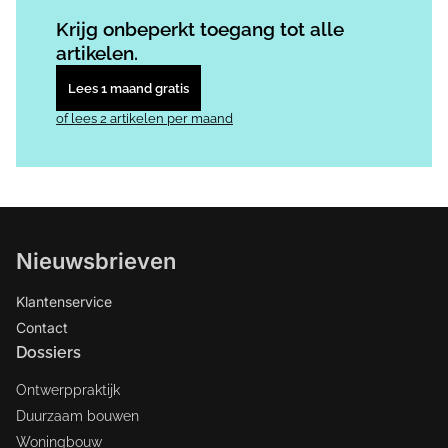
Log in
om dit artikel te lezen.
Krijg onbeperkt toegang tot alle
artikelen.
Lees 1 maand gratis
of lees 2 artikelen per maand
Nieuwsbrieven
Klantenservice
Contact
Dossiers
Ontwerppraktijk
Duurzaam bouwen
Woningbouw