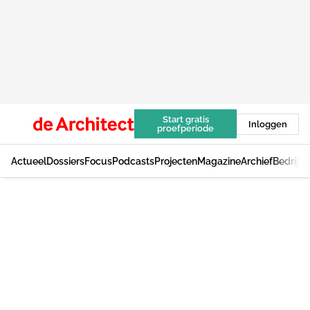
Start gratis
Inloggen
proefperiode
Actueel
Dossiers
Focus
Podcasts
Projecten
Magazine
Archief
Bedrijv