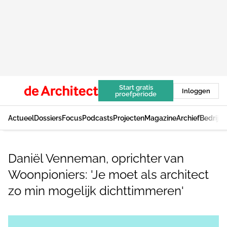
Start gratis
Inloggen
proefperiode
Actueel
Dossiers
Focus
Podcasts
Projecten
Magazine
Archief
Bedrijv
Daniël Venneman, oprichter van
Woonpioniers: 'Je moet als architect
zo min mogelijk dichttimmeren'