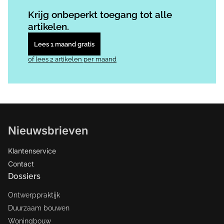
Log in
om dit artikel te lezen.
Krijg onbeperkt toegang tot alle
artikelen.
Lees 1 maand gratis
of lees 2 artikelen per maand
Nieuwsbrieven
Klantenservice
Contact
Dossiers
Ontwerppraktijk
Duurzaam bouwen
Woningbouw