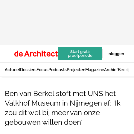
Start gratis
Inloggen
proefperiode
Actueel
Dossiers
Focus
Podcasts
Projecten
Magazine
Archief
Bedrijv
Ben van Berkel stoft met UNS het
Valkhof Museum in Nijmegen af: 'Ik
zou dit wel bij meer van onze
gebouwen willen doen'