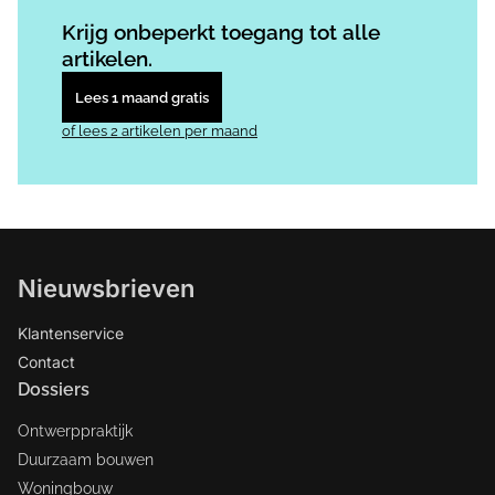
Log in
om dit artikel te lezen.
Krijg onbeperkt toegang tot alle
artikelen.
Lees 1 maand gratis
of lees 2 artikelen per maand
Nieuwsbrieven
Klantenservice
Contact
Dossiers
Ontwerppraktijk
Duurzaam bouwen
Woningbouw