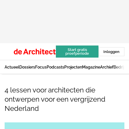
Start gratis
Inloggen
proefperiode
Actueel
Dossiers
Focus
Podcasts
Projecten
Magazine
Archief
Bedrijv
4 lessen voor architecten die
ontwerpen voor een vergrijzend
Nederland