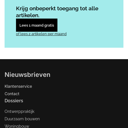
Log in
om dit artikel te lezen.
Krijg onbeperkt toegang tot alle
artikelen.
Lees 1 maand gratis
of lees 2 artikelen per maand
Nieuwsbrieven
Klantenservice
Contact
Dossiers
Ontwerppraktijk
Duurzaam bouwen
Woningbouw