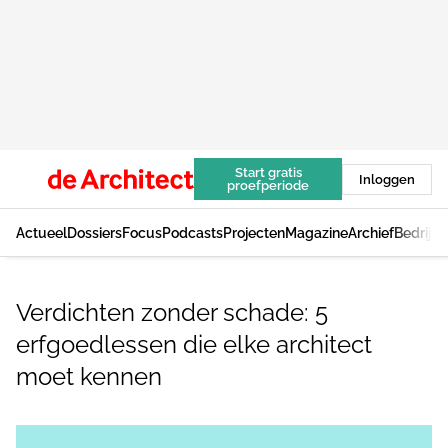
Start gratis
Inloggen
proefperiode
Actueel
Dossiers
Focus
Podcasts
Projecten
Magazine
Archief
Bedrijv
Verdichten zonder schade: 5
erfgoedlessen die elke architect
moet kennen