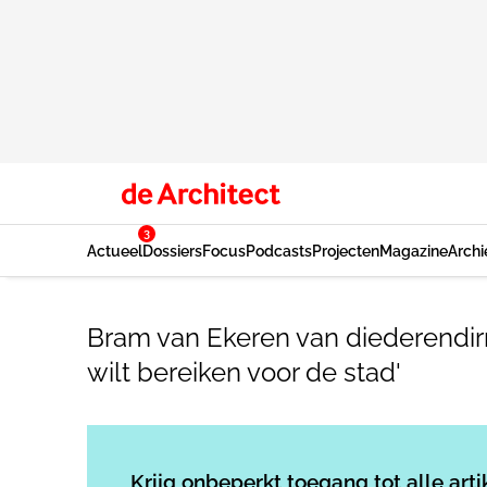
3
Actueel
Dossiers
Focus
Podcasts
Projecten
Magazine
Archi
Bram van Ekeren van diederendirri
wilt bereiken voor de stad'
Krijg onbeperkt toegang tot alle arti