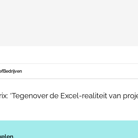
ef
Bedrijven
x: 'Tegenover de Excel-realiteit van pro
Log in
om dit artikel te lezen.
kelen.