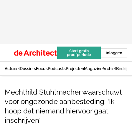
Start gratis
Inloggen
proefperiode
Actueel
Dossiers
Focus
Podcasts
Projecten
Magazine
Archief
Bedrijv
Mechthild Stuhlmacher waarschuwt
voor ongezonde aanbesteding: 'Ik
hoop dat niemand hiervoor gaat
inschrijven'