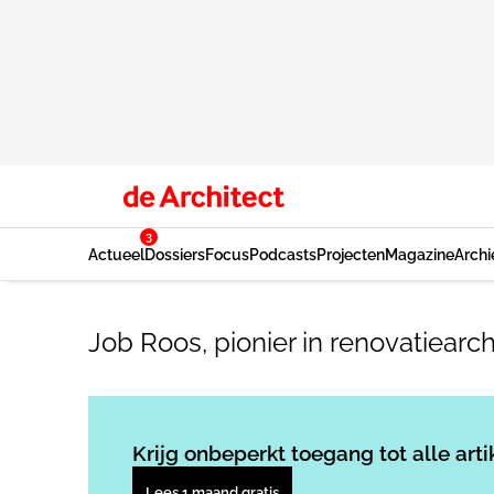
3
Actueel
Dossiers
Focus
Podcasts
Projecten
Magazine
Archi
Job Roos, pionier in renovatiearc
Krijg onbeperkt toegang tot alle arti
Lees 1 maand gratis