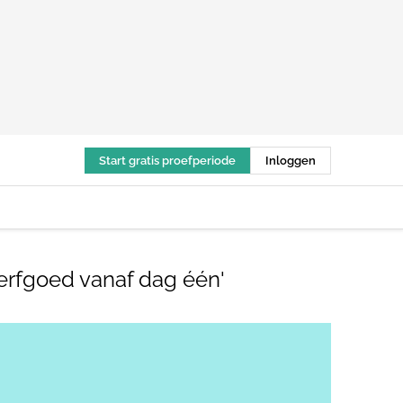
Start gratis proefperiode
Inloggen
 erfgoed vanaf dag één'