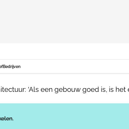
ef
Bedrijven
hitectuur: 'Als een gebouw goed is, is het
Log in
om dit artikel te lezen.
kelen.