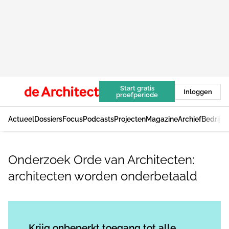
Start gratis
Inloggen
proefperiode
Actueel
Dossiers
Focus
Podcasts
Projecten
Magazine
Archief
Bedrijv
Onderzoek Orde van Architecten:
architecten worden onderbetaald
Log in
om dit artikel te lezen.
Krijg onbeperkt toegang tot alle