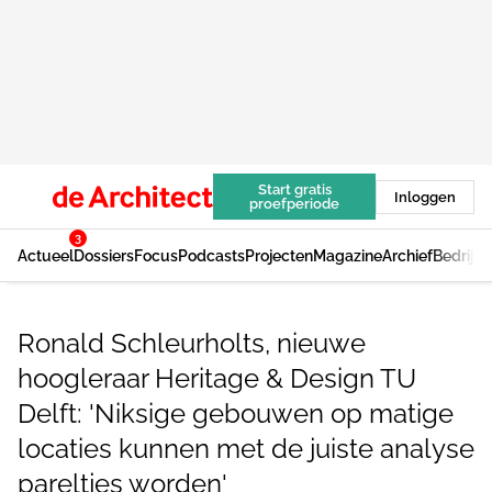
Start gratis
Inloggen
proefperiode
3
Actueel
Dossiers
Focus
Podcasts
Projecten
Magazine
Archief
Bedrijv
Ronald Schleurholts, nieuwe
hoogleraar Heritage & Design TU
Delft: 'Niksige gebouwen op matige
locaties kunnen met de juiste analyse
pareltjes worden'