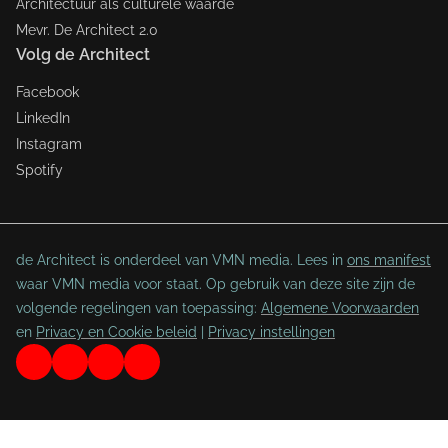
Architectuur als culturele waarde
Mevr. De Architect 2.0
Volg de Architect
Facebook
LinkedIn
Instagram
Spotify
de Architect is onderdeel van VMN media. Lees in
ons manifest
waar VMN media voor staat. Op gebruik van deze site zijn de
volgende regelingen van toepassing:
Algemene Voorwaarden
en
Privacy en Cookie beleid
|
Privacy instellingen