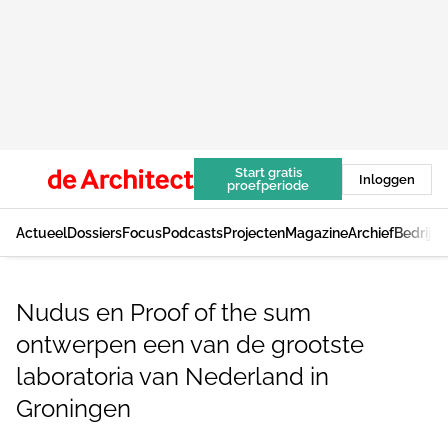
Start gratis
Inloggen
proefperiode
Actueel
Dossiers
Focus
Podcasts
Projecten
Magazine
Archief
Bedrijv
Nudus en Proof of the sum
ontwerpen een van de grootste
laboratoria van Nederland in
Groningen