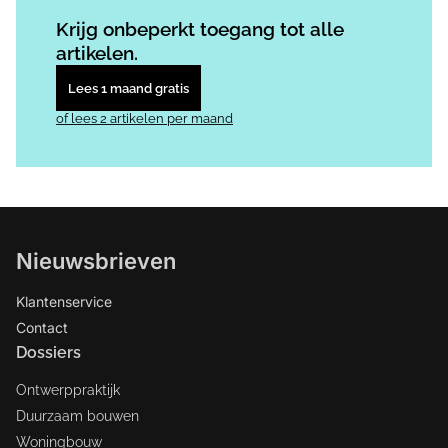
Log in
om dit artikel te lezen.
Krijg onbeperkt toegang tot alle
artikelen.
Lees 1 maand gratis
of lees 2 artikelen per maand
Nieuwsbrieven
Klantenservice
Contact
Dossiers
Ontwerppraktijk
Duurzaam bouwen
Woningbouw