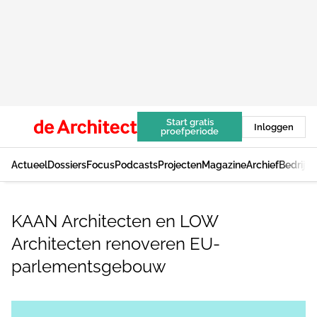
Start gratis
Inloggen
proefperiode
Actueel
Dossiers
Focus
Podcasts
Projecten
Magazine
Archief
Bedrijv
KAAN Architecten en LOW
Architecten renoveren EU-
parlementsgebouw