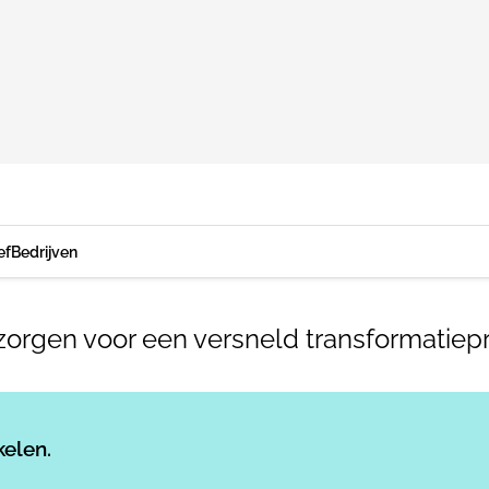
ef
Bedrijven
zorgen voor een versneld transformatiep
Log in
om dit artikel te lezen.
kelen.