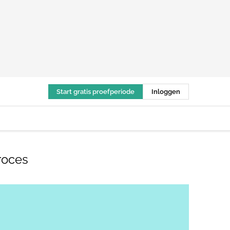
Start gratis proefperiode
Inloggen
roces