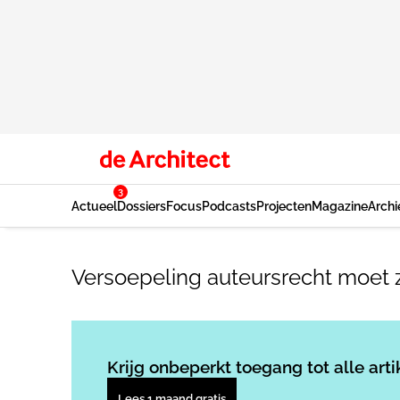
3
Actueel
Dossiers
Focus
Podcasts
Projecten
Magazine
Archi
Versoepeling auteursrecht moet 
Krijg onbeperkt toegang tot alle arti
Lees 1 maand gratis