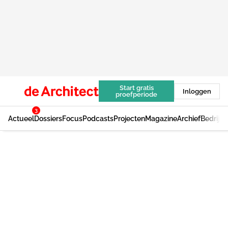
Start gratis
Inloggen
proefperiode
3
Actueel
Dossiers
Focus
Podcasts
Projecten
Magazine
Archief
Bedrijv