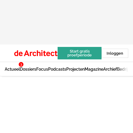
Start gratis
Inloggen
proefperiode
3
Actueel
Dossiers
Focus
Podcasts
Projecten
Magazine
Archief
Bedrijv