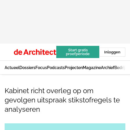
Start gratis
Inloggen
proefperiode
Actueel
Dossiers
Focus
Podcasts
Projecten
Magazine
Archief
Bedrijv
Kabinet richt overleg op om
gevolgen uitspraak stikstofregels te
analyseren