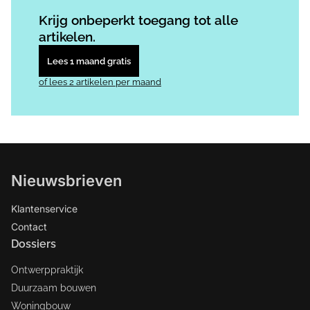
Log in
om dit artikel te lezen.
Krijg onbeperkt toegang tot alle
artikelen.
Lees 1 maand gratis
of lees 2 artikelen per maand
Nieuwsbrieven
Klantenservice
Contact
Dossiers
Ontwerppraktijk
Duurzaam bouwen
Woningbouw