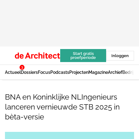
Start gratis
Inloggen
proefperiode
3
Actueel
Dossiers
Focus
Podcasts
Projecten
Magazine
Archief
Bedrijv
BNA en Koninklijke NLIngenieurs
lanceren vernieuwde STB 2025 in
bèta-versie