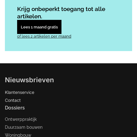
Log in
om dit artikel te lezen.
Krijg onbeperkt toegang tot alle
artikelen.
Lees 1 maand gratis
of lees 2 artikelen per maand
Nieuwsbrieven
Klantenservice
Contact
Dossiers
Ontwerppraktijk
Duurzaam bouwen
Woningbouw