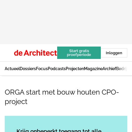
Start gratis
Inloggen
proefperiode
Actueel
Dossiers
Focus
Podcasts
Projecten
Magazine
Archief
Bedrijv
ORGA start met bouw houten CPO-
project
Log in
om dit artikel te lezen.
Krijg onbeperkt toegang tot alle