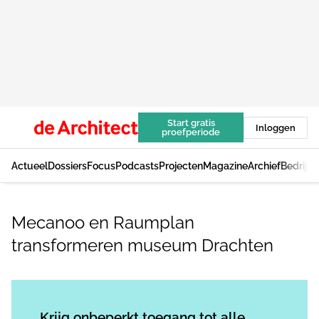
Start gratis
Inloggen
proefperiode
Actueel
Dossiers
Focus
Podcasts
Projecten
Magazine
Archief
Bedrijv
Mecanoo en Raumplan
transformeren museum Drachten
Log in
om dit artikel te lezen.
Krijg onbeperkt toegang tot alle