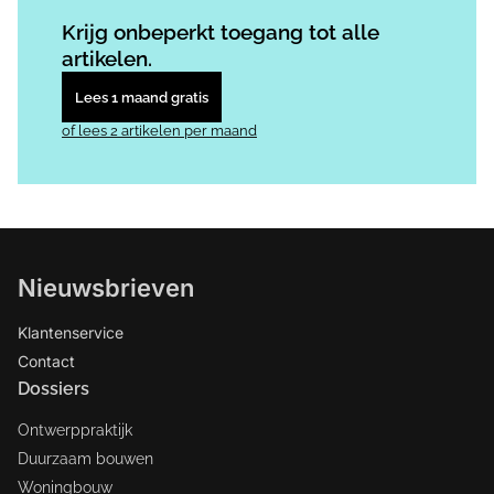
Log in
om dit artikel te lezen.
Krijg onbeperkt toegang tot alle
artikelen.
Lees 1 maand gratis
of lees 2 artikelen per maand
Nieuwsbrieven
Klantenservice
Contact
Dossiers
Ontwerppraktijk
Duurzaam bouwen
Woningbouw