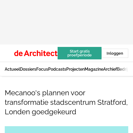
Start gratis
Inloggen
proefperiode
Actueel
Dossiers
Focus
Podcasts
Projecten
Magazine
Archief
Bedrijv
Mecanoo's plannen voor
transformatie stadscentrum Stratford,
Londen goedgekeurd