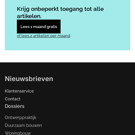
Log in
om dit artikel te lezen.
Krijg onbeperkt toegang tot alle
artikelen.
Lees 1 maand gratis
of lees 2 artikelen per maand
Nieuwsbrieven
Klantenservice
Contact
Dossiers
Ontwerppraktijk
Duurzaam bouwen
Woningbouw