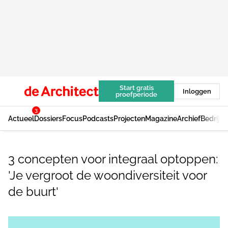
Start gratis
Inloggen
proefperiode
3
Actueel
Dossiers
Focus
Podcasts
Projecten
Magazine
Archief
Bedrijv
3 concepten voor integraal optoppen:
'Je vergroot de woondiversiteit voor
de buurt'