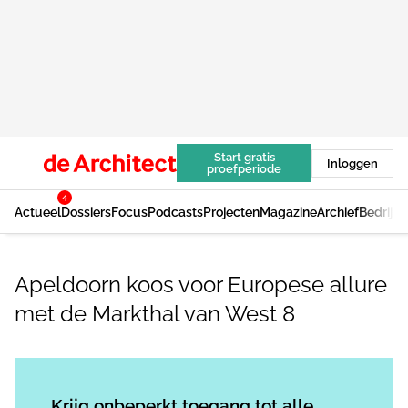
Start gratis
Inloggen
proefperiode
4
Actueel
Dossiers
Focus
Podcasts
Projecten
Magazine
Archief
Bedrijv
Apeldoorn koos voor Europese allure
met de Markthal van West 8
Log in
om dit artikel te lezen.
Krijg onbeperkt toegang tot alle