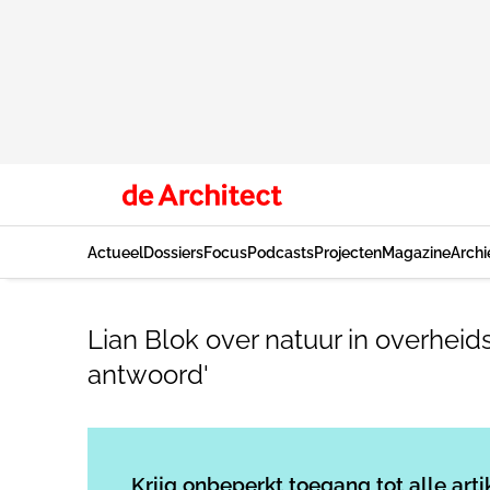
Actueel
Dossiers
Focus
Podcasts
Projecten
Magazine
Archi
Lian Blok over natuur in overhei
antwoord'
Krijg onbeperkt toegang tot alle arti