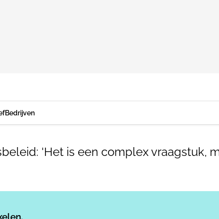
ef
Bedrijven
dsbeleid: 'Het is een complex vraagstuk,
Log in
om dit artikel te lezen.
kelen.