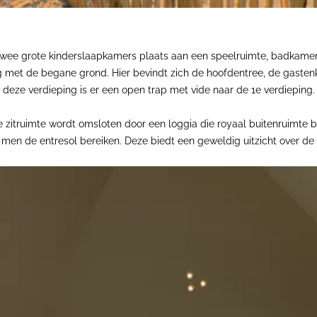
 twee grote kinderslaapkamers plaats aan een speelruimte, badkamer,
ng met de begane grond. Hier bevindt zich de hoofdentree, de gaste
eze verdieping is er een open trap met vide naar de 1e verdieping.
 zitruimte wordt omsloten door een loggia die royaal buitenruimte b
men de entresol bereiken. Deze biedt een geweldig uitzicht over de 