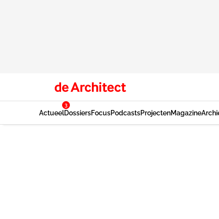
3
Actueel
Dossiers
Focus
Podcasts
Projecten
Magazine
Archi