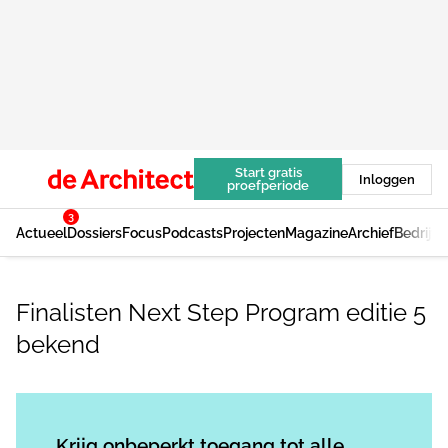
Start gratis
Inloggen
proefperiode
3
Actueel
Dossiers
Focus
Podcasts
Projecten
Magazine
Archief
Bedrijv
Finalisten Next Step Program editie 5
bekend
Log in
om dit artikel te lezen.
Krijg onbeperkt toegang tot alle