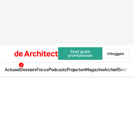
Start gratis
Inloggen
proefperiode
3
Actueel
Dossiers
Focus
Podcasts
Projecten
Magazine
Archief
Bedrijv