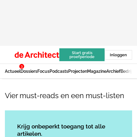
Start gratis
Inloggen
proefperiode
3
Actueel
Dossiers
Focus
Podcasts
Projecten
Magazine
Archief
Bedrijv
Vier must-reads en een must-listen
Log in
om dit artikel te lezen.
Krijg onbeperkt toegang tot alle
artikelen.