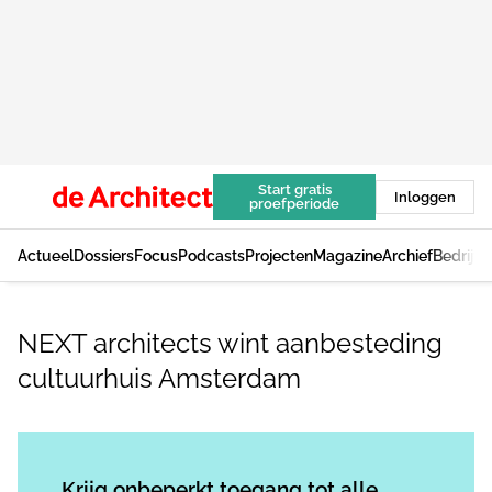
Start gratis
Inloggen
proefperiode
Actueel
Dossiers
Focus
Podcasts
Projecten
Magazine
Archief
Bedrijv
NEXT architects wint aanbesteding
cultuurhuis Amsterdam
Log in
om dit artikel te lezen.
Krijg onbeperkt toegang tot alle