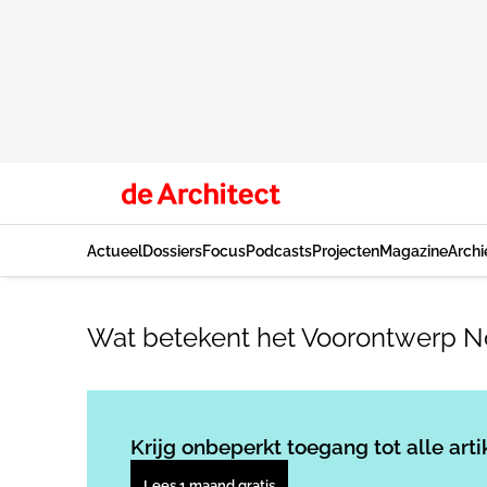
Actueel
Dossiers
Focus
Podcasts
Projecten
Magazine
Archi
Wat betekent het Voorontwerp No
Krijg onbeperkt toegang tot alle arti
Lees 1 maand gratis