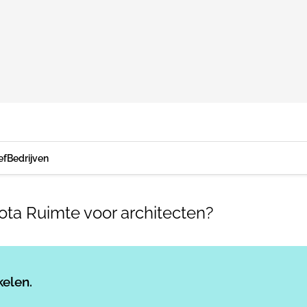
ef
Bedrijven
ta Ruimte voor architecten?
Log in
om dit artikel te lezen.
kelen.