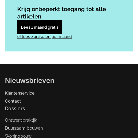
Log in
om dit artikel te lezen.
Krijg onbeperkt toegang tot alle
artikelen.
Lees 1 maand gratis
of lees 2 artikelen per maand
Nieuwsbrieven
Klantenservice
Contact
Dossiers
Ontwerppraktijk
Duurzaam bouwen
Woningbouw