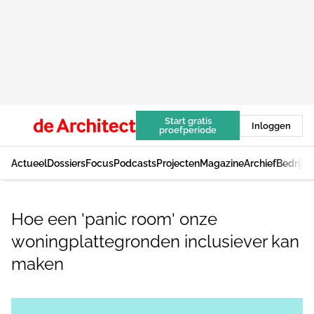
Start gratis
Inloggen
proefperiode
Actueel
Dossiers
Focus
Podcasts
Projecten
Magazine
Archief
Bedrijv
Hoe een 'panic room' onze
woningplattegronden inclusiever kan
maken