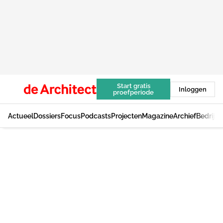
Start gratis
Inloggen
proefperiode
Actueel
Dossiers
Focus
Podcasts
Projecten
Magazine
Archief
Bedrijv