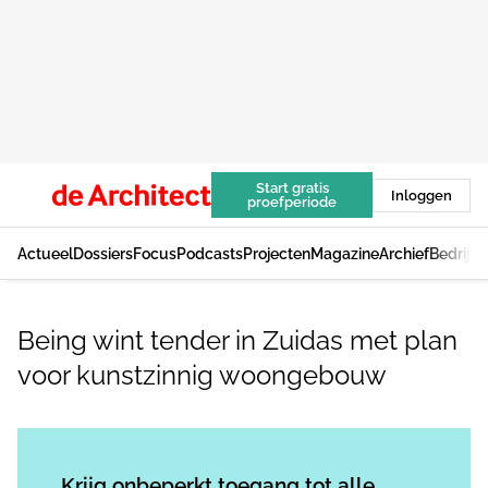
Start gratis
Inloggen
proefperiode
Actueel
Dossiers
Focus
Podcasts
Projecten
Magazine
Archief
Bedrijv
Being wint tender in Zuidas met plan
voor kunstzinnig woongebouw
Log in
om dit artikel te lezen.
Krijg onbeperkt toegang tot alle