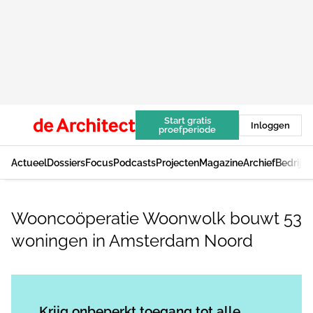
Start gratis
Inloggen
proefperiode
Actueel
Dossiers
Focus
Podcasts
Projecten
Magazine
Archief
Bedrijv
Wooncoöperatie Woonwolk bouwt 53
woningen in Amsterdam Noord
Log in
om dit artikel te lezen.
Krijg onbeperkt toegang tot alle