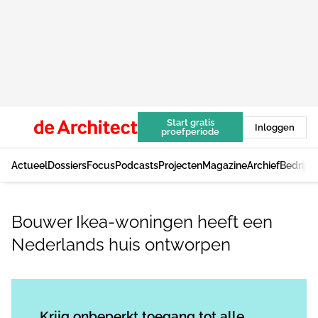
Start gratis
Inloggen
proefperiode
Actueel
Dossiers
Focus
Podcasts
Projecten
Magazine
Archief
Bedrijv
Bouwer Ikea-woningen heeft een
Nederlands huis ontworpen
Log in
om dit artikel te lezen.
Krijg onbeperkt toegang tot alle