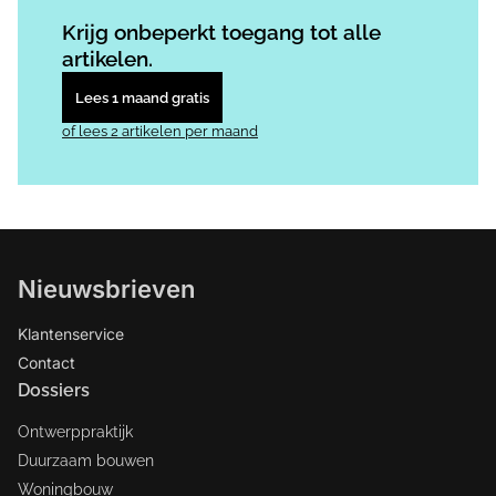
Log in
om dit artikel te lezen.
Krijg onbeperkt toegang tot alle
artikelen.
Lees 1 maand gratis
of lees 2 artikelen per maand
Nieuwsbrieven
Klantenservice
Contact
Dossiers
Ontwerppraktijk
Duurzaam bouwen
Woningbouw