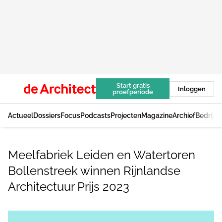
Start gratis
Inloggen
proefperiode
Actueel
Dossiers
Focus
Podcasts
Projecten
Magazine
Archief
Bedrijv
Meelfabriek Leiden en Watertoren
Bollenstreek winnen Rijnlandse
Architectuur Prijs 2023