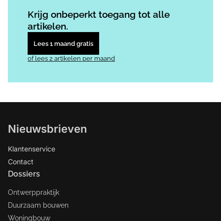
Log in
om dit artikel te lezen.
Krijg onbeperkt toegang tot alle
artikelen.
Lees 1 maand gratis
of lees 2 artikelen per maand
Nieuwsbrieven
Klantenservice
Contact
Dossiers
Ontwerppraktijk
Duurzaam bouwen
Woningbouw