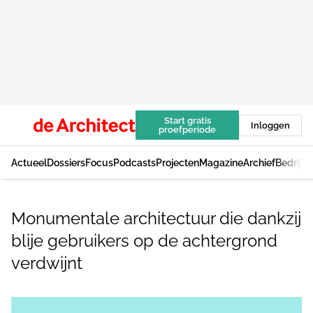
Start gratis
Inloggen
proefperiode
Actueel
Dossiers
Focus
Podcasts
Projecten
Magazine
Archief
Bedrijv
Monumentale architectuur die dankzij
blije gebruikers op de achtergrond
verdwijnt