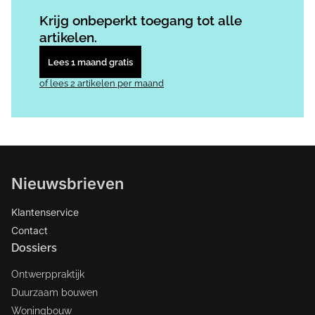
Log in
om dit artikel te lezen.
Krijg onbeperkt toegang tot alle
artikelen.
Lees 1 maand gratis
of lees 2 artikelen per maand
Nieuwsbrieven
Klantenservice
Contact
Dossiers
Ontwerppraktijk
Duurzaam bouwen
Woningbouw