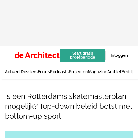
Start gratis
Inloggen
proefperiode
Actueel
Dossiers
Focus
Podcasts
Projecten
Magazine
Archief
Bedrijv
Is een Rotterdams skatemasterplan
mogelijk? Top-down beleid botst met
bottom-up sport