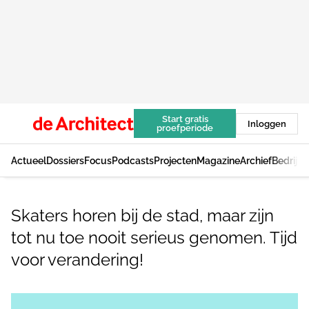
Start gratis
Inloggen
proefperiode
Actueel
Dossiers
Focus
Podcasts
Projecten
Magazine
Archief
Bedrijv
Skaters horen bij de stad, maar zijn
tot nu toe nooit serieus genomen. Tijd
voor verandering!