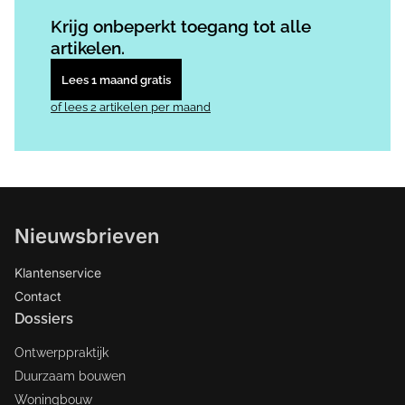
Log in
om dit artikel te lezen.
Krijg onbeperkt toegang tot alle
artikelen.
Lees 1 maand gratis
of lees 2 artikelen per maand
Nieuwsbrieven
Klantenservice
Contact
Dossiers
Ontwerppraktijk
Duurzaam bouwen
Woningbouw