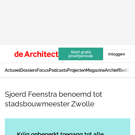
Start gratis
Inloggen
proefperiode
Actueel
Dossiers
Focus
Podcasts
Projecten
Magazine
Archief
Bedrijv
Sjoerd Feenstra benoemd tot
stadsbouwmeester Zwolle
Log in
om dit artikel te lezen.
Krijg onbeperkt toegang tot alle