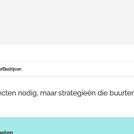
ef
Bedrijven
cten nodig, maar strategieën die buurten
Log in
om dit artikel te lezen.
kelen.