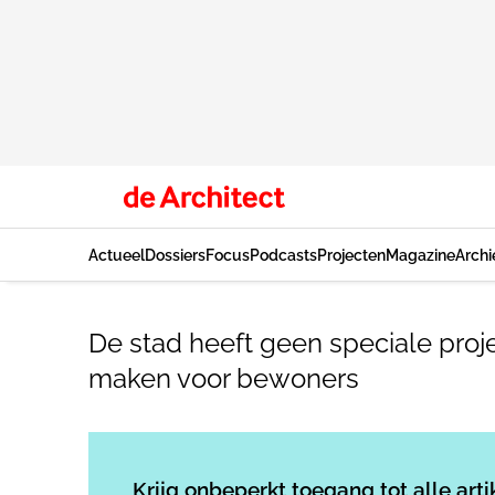
Actueel
Dossiers
Focus
Podcasts
Projecten
Magazine
Archi
De stad heeft geen speciale proje
maken voor bewoners
Krijg onbeperkt toegang tot alle arti