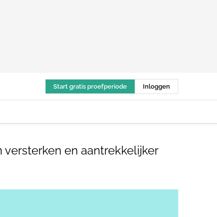
Start gratis proefperiode
Inloggen
 versterken en aantrekkelijker