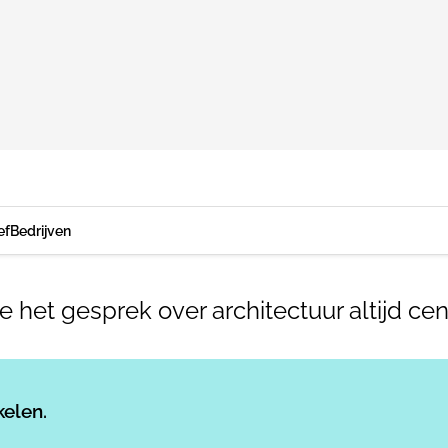
ef
Bedrijven
e het gesprek over architectuur altijd cen
Log in
om dit artikel te lezen.
kelen.