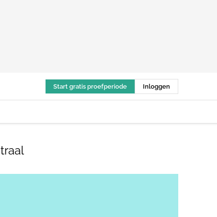
Start gratis proefperiode
Inloggen
traal