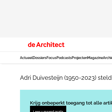
Actueel
Dossiers
Focus
Podcasts
Projecten
Magazine
Archi
Adri Duivesteijn (1950-2023) steld
Krijg onbeperkt toegang tot alle arti
Lees 1 maand gratis