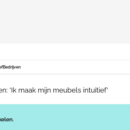
ef
Bedrijven
: 'Ik maak mijn meubels intuïtief'
Log in
om dit artikel te lezen.
kelen.