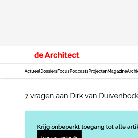
Actueel
Dossiers
Focus
Podcasts
Projecten
Magazine
Archi
7 vragen aan Dirk van Duivenboden
Krijg onbeperkt toegang tot alle arti
Lees 1 maand gratis