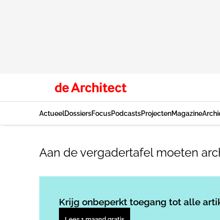
Actueel
Dossiers
Focus
Podcasts
Projecten
Magazine
Archi
Aan de vergadertafel moeten arch
Krijg onbeperkt toegang tot alle arti
Lees 1 maand gratis