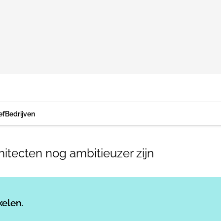
ef
Bedrijven
itecten nog ambitieuzer zijn
Log in
om dit artikel te lezen.
kelen.