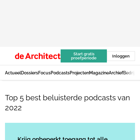
Start gratis
Inloggen
proefperiode
Actueel
Dossiers
Focus
Podcasts
Projecten
Magazine
Archief
Bedrijv
Top 5 best beluisterde podcasts van
2022
Log in
om dit artikel te lezen.
Krijg onbeperkt toegang tot alle