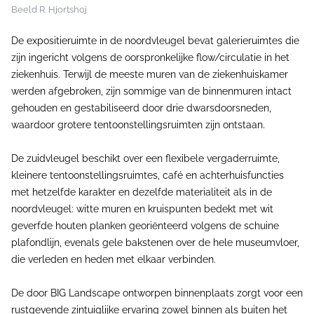
Beeld R. Hjortshoj
De expositieruimte in de noordvleugel bevat galerieruimtes die
zijn ingericht volgens de oorspronkelijke flow/circulatie in het
ziekenhuis. Terwijl de meeste muren van de ziekenhuiskamer
werden afgebroken, zijn sommige van de binnenmuren intact
gehouden en gestabiliseerd door drie dwarsdoorsneden,
waardoor grotere tentoonstellingsruimten zijn ontstaan.
De zuidvleugel beschikt over een flexibele vergaderruimte,
kleinere tentoonstellingsruimtes, café en achterhuisfuncties
met hetzelfde karakter en dezelfde materialiteit als in de
noordvleugel: witte muren en kruispunten bedekt met wit
geverfde houten planken georiënteerd volgens de schuine
plafondlijn, evenals gele bakstenen over de hele museumvloer,
die verleden en heden met elkaar verbinden.
De door BIG Landscape ontworpen binnenplaats zorgt voor een
rustgevende zintuiglijke ervaring zowel binnen als buiten het