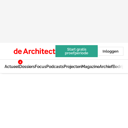
Start gratis
Inloggen
proefperiode
4
Actueel
Dossiers
Focus
Podcasts
Projecten
Magazine
Archief
Bedrijv