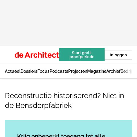
Start gratis
Inloggen
proefperiode
Actueel
Dossiers
Focus
Podcasts
Projecten
Magazine
Archief
Bedrijv
Reconstructie historiserend? Niet in
de Bensdorpfabriek
Log in
om dit artikel te lezen.
Krijg onbeperkt toegang tot alle