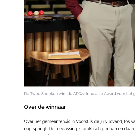
De Twee Snoeken wint de ARC22 Innovatie Award voor het 
Over de winnaar
Over het gemeentehuis in Voorst is de jury lovend, los v
oog springt. De toepassing is praktisch gedaan en daa