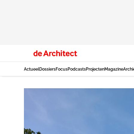
Actueel
Dossiers
Focus
Podcasts
Projecten
Magazine
Archi