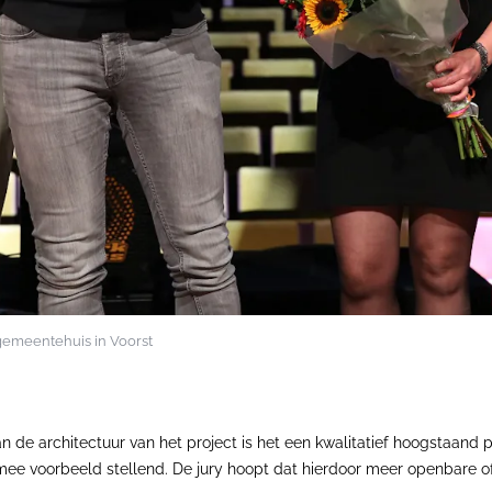
gemeentehuis in Voorst
an de architectuur van het project is het een kwalitatief hoogstaand p
rmee voorbeeld stellend. De jury hoopt dat hierdoor meer openbare