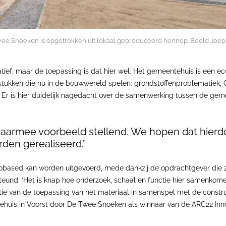
wee Snoeken is opgetrokken uit lokaal geproduceerd hennep. Beeld Joep
vatief, maar de toepassing is dat hier wel. Het gemeentehuis is een 
tukken die nu in de bouwwereld spelen: grondstoffenproblematiek, CO
Er is hier duidelijk nagedacht over de samenwerking tussen de gemee
 daarmee voorbeeld stellend. We hopen dat hier
en gerealiseerd.”
based kan worden uitgevoerd, mede dankzij de opdrachtgever die zij
und. ‘Het is knap hoe onderzoek, schaal en functie hier samenkomen’
e van de toepassing van het materiaal in samenspel met de construc
huis in Voorst door De Twee Snoeken als winnaar van de ARC22 Inno