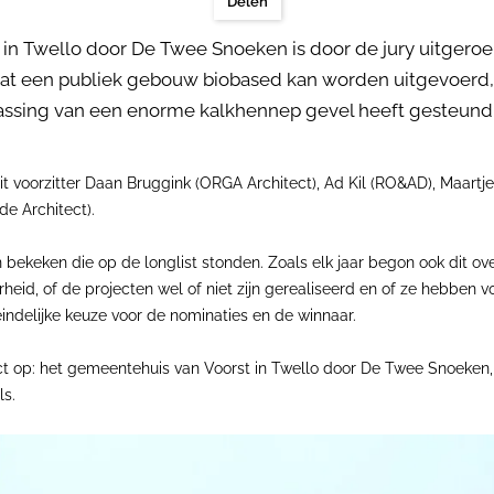
Delen
n Twello door De Twee Snoeken is door de jury uitgeroe
dat een publiek gebouw biobased kan worden uitgevoerd,
passing van een enorme kalkhennep gevel heeft gesteund.
it voorzitter Daan Bruggink (ORGA Architect), Ad Kil (RO&AD), Maartj
de Architect).
n bekeken die op de longlist stonden. Zoals elk jaar begon ook dit ov
rheid, of de projecten wel of niet zijn gerealiseerd en of ze hebben
eindelijke keuze voor de nominaties en de winnaar.
direct op: het gemeentehuis van Voorst in Twello door De Twee Snoek
s.