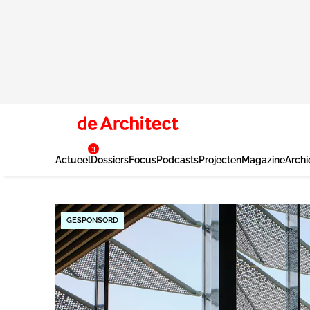
3
Actueel
Dossiers
Focus
Podcasts
Projecten
Magazine
Archi
GESPONSORD