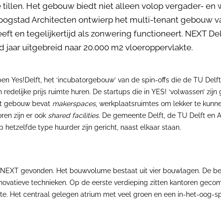
e tillen. Het gebouw biedt niet alleen volop vergader- 
 Hoogstad Architecten ontwierp het multi-tenant gebouw 
ft en tegelijkertijd als zonwering functioneert. NEXT Del
jaar uitgebreid naar 20.000 m2 vloeroppervlakte.
en Yes!Delft, het ‘incubatorgebouw’ van de spin-offs die de TU Del
redelijke prijs ruimte huren. De startups die in YES! ‘volwassen’ zi
Het gebouw bevat
makerspaces
, werkplaatsruimtes om lekker te kunne
ren zijn er ook
shared facilities.
De gemeente Delft, de TU Delft en AS
 hetzelfde type huurder zijn gericht, naast elkaar staan.
in NEXT gevonden. Het bouwvolume bestaat uit vier bouwlagen. De b
innovatieve technieken. Op de eerste verdieping zitten kantoren gec
imte. Het centraal gelegen atrium met veel groen en een in-het-oog-