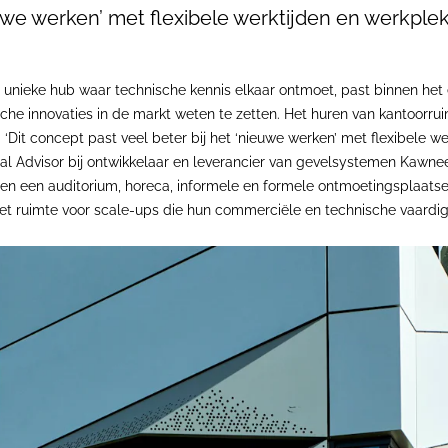
ieuwe werken’ met flexibele werktijden en werkple
e unieke hub waar technische kennis elkaar ontmoet, past binnen het
che innovaties in de markt weten te zetten. Het huren van kantoorr
Dit concept past veel beter bij het ‘nieuwe werken’ met flexibele w
ural Advisor bij ontwikkelaar en leverancier van gevelsystemen Kawneer
 en een auditorium, horeca, informele en formele ontmoetingsplaats
et ruimte voor scale-ups die hun commerciële en technische vaardig