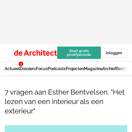
Start gratis
Inloggen
proefperiode
3
Actueel
Dossiers
Focus
Podcasts
Projecten
Magazine
Archief
Bedrijv
7 vragen aan Esther Bentvelsen: "Het
lezen van een interieur als een
exterieur"