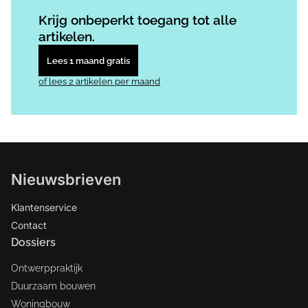
Log in
om dit artikel te lezen.
Krijg onbeperkt toegang tot alle
artikelen.
Lees 1 maand gratis
of lees 2 artikelen per maand
Nieuwsbrieven
Klantenservice
Contact
Dossiers
Ontwerppraktijk
Duurzaam bouwen
Woningbouw